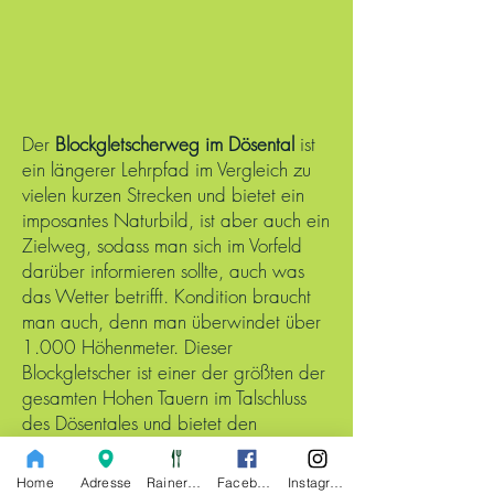
Der
Blockgletscherweg im Dösental
ist
ein längerer Lehrpfad im Vergleich zu
vielen kurzen Strecken und bietet ein
imposantes Naturbild, ist aber auch ein
Zielweg, sodass man sich im Vorfeld
darüber informieren sollte, auch was
das Wetter betrifft. Kondition braucht
man auch, denn man überwindet über
1.000 Höhenmeter. Dieser
Blockgletscher ist einer der größten der
gesamten Hohen Tauern im Talschluss
des Dösentales und bietet den
Besucherinnen und Besuchern mit dem
Dösener See noch einen zusätzlichen
Home
Adresse
Raineralm
Facebook
Instagram